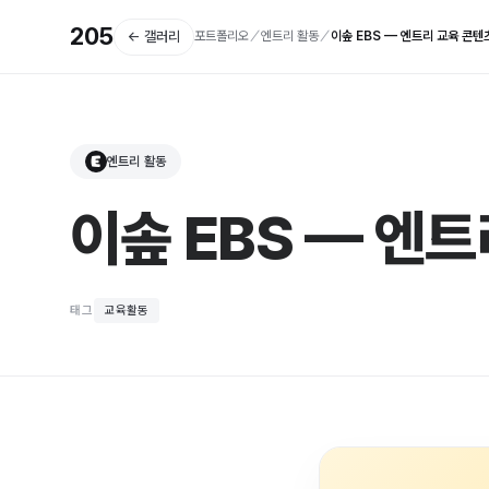
205
← 갤러리
포트폴리오
／
엔트리 활동
／
이솦 EBS — 엔트리 교육 콘텐
엔트리 활동
E
이솦 EBS — 엔
태그
교육활동