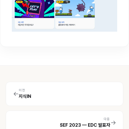
이전
←
지식IN
다음
→
SEF 2023 — EDC 발표자