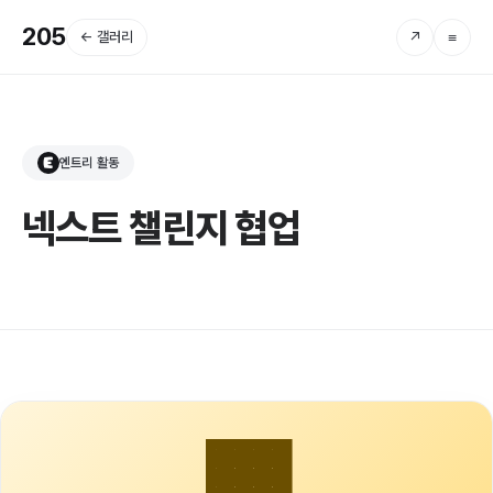
205
← 갤러리
↗
≡
엔트리 활동
E
넥스트 챌린지 협업
🟧