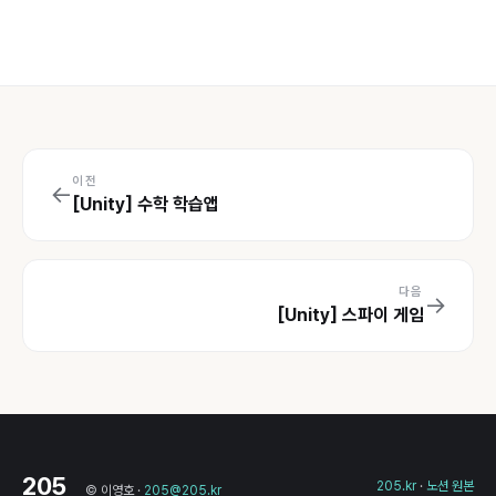
이전
←
[Unity] 수학 학습앱
다음
→
[Unity] 스파이 게임
205
205.kr
·
노션 원본
© 이영호 ·
205@205.kr