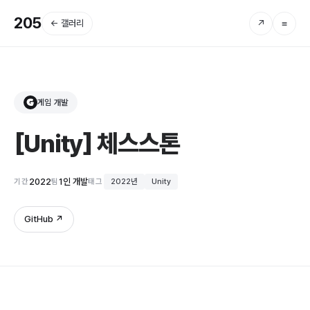
205
← 갤러리
↗
≡
게임 개발
G
[Unity] 체스스톤
2022
1인 개발
기간
팀
태그
2022년
Unity
GitHub ↗