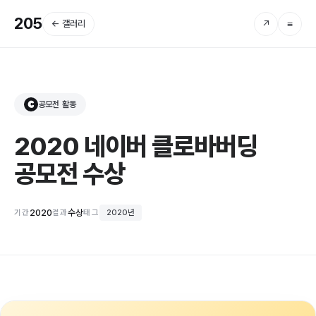
205
← 갤러리
↗
≡
공모전 활동
C
2020 네이버 클로바버딩
공모전 수상
2020
수상
기간
결과
태그
2020년