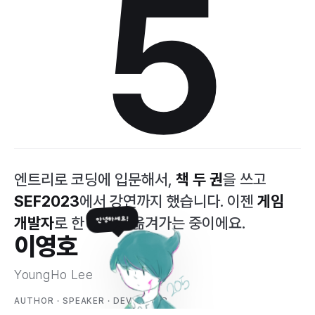
5
엔트리로 코딩에 입문해서,
책 두 권
을 쓰고
SEF2023
에서 강연까지 했습니다. 이젠
게임
안녕하세요!
개발자
로 한 걸음씩 옮겨가는 중이에요.
이영호
YoungHo Lee
AUTHOR · SPEAKER · DEVELOPER