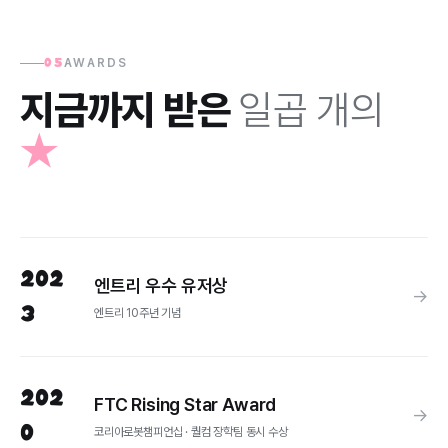
AWARDS
05
지금까지 받은
일곱 개의
★
202
엔트리 우수 유저상
→
3
엔트리 10주년 기념
202
FTC Rising Star Award
→
0
코리아로봇챔피언십 · 퀄컴 장학팀 동시 수상