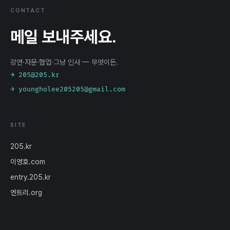
CONTACT
메일 보내주세요.
강연·자문·협업·그냥 인사 — 무엇이든.
→ 205@205.kr
→ youngholee205205@gmail.com
SITE
205.kr
이영호.com
entry.205.kr
엔트리.org