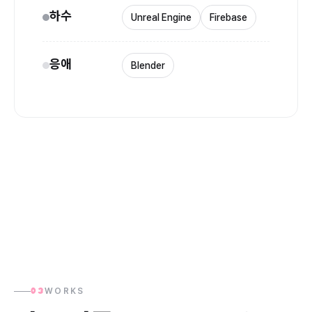
하수
Unreal Engine
Firebase
응애
Blender
WORKS
03