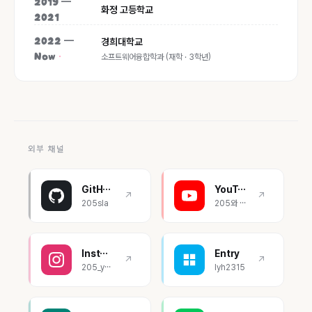
2019 —
화정 고등학교
2021
경희대학교
2022 —
소프트웨어융합학과 (재학 · 3학년)
Now
외부 채널
GitHub
YouTube
↗
↗
205sla
205와 엔트리
Instagram
Entry
↗
↗
205_youngholee
lyh2315