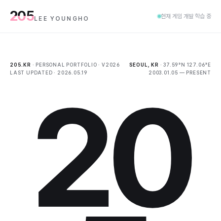
205
현재 게임 개발 학습 중
LEE YOUNGHO
205.KR
· PERSONAL PORTFOLIO · V2026
SEOUL, KR
· 37.59°N 127.06°E
LAST UPDATED · 2026.05.19
2003.01.05 — PRESENT
2
0