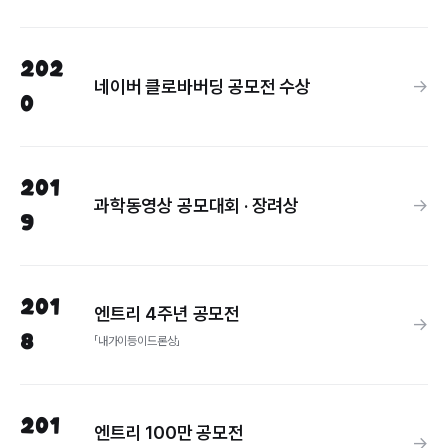
202
네이버 클로바버딩 공모전 수상
→
0
201
과학동영상 공모대회 · 장려상
→
9
201
엔트리 4주년 공모전
→
8
「내가이등이드론상」
201
엔트리 100만 공모전
→