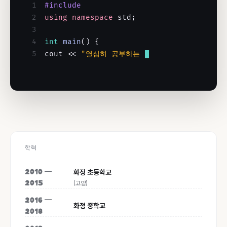
1
#include
2
using
namespace
std;
3
4
int
main
() {
5
cout <<
"열심히 공부하는 중!"
<< endl;
6
}
학력
화정 초등학교
2010 —
(고양)
2015
2016 —
화정 중학교
2018