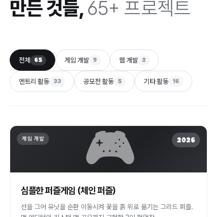
만든 것들,
65+ 프로젝트
전체
게임 개발
웹 개발
65
9
2
엔트리 활동
공모전 활동
기타 활동
33
5
16
🎮
게임 개발
2026
심플한 퍼즐게임 (체인 퍼즐)
선을 그어 유닛을 순환 이동시켜 꽃을 흙 위로 옮기는 그리드 퍼즐.