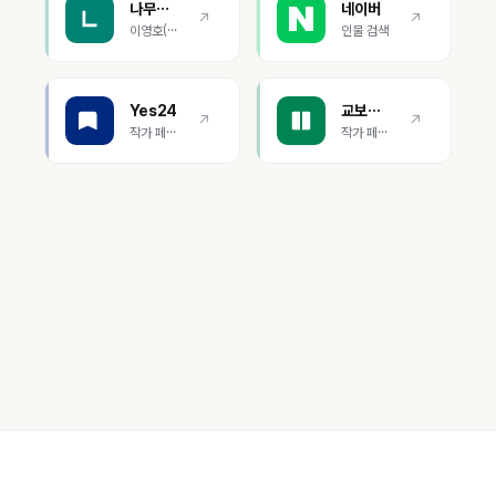
나무위키
네이버
↗
↗
이영호(2003)
인물 검색
Yes24
교보문고
↗
↗
작가 페이지
작가 페이지