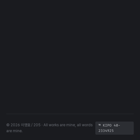
© 2026 이영호 / 205 · All works are mine, all words
™ KIPO 40-
are mine.
2334925