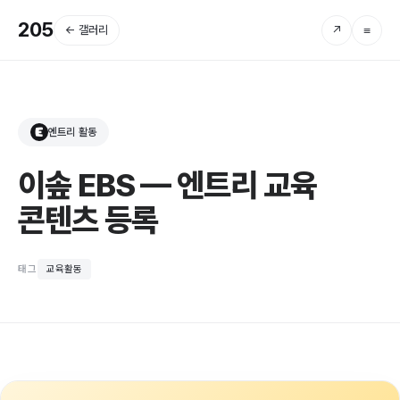
205
← 갤러리
↗
≡
엔트리 활동
E
이솦 EBS — 엔트리 교육
콘텐츠 등록
태그
교육활동