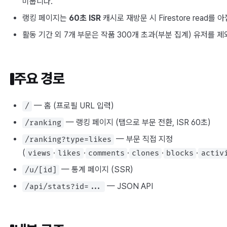
미룹니다.
랭킹 페이지는
60초 ISR
캐시로 재방문 시 Firestore read를 
활동 기간 외 7개 부문은 작품 300개 초과(부분 집계) 유저를 
주요 경로
— 홈 (프로필 URL 입력)
/
— 랭킹 페이지 (탭으로 부문 전환, ISR 60초)
/ranking
— 부문 직접 지정
/ranking?type=likes
(
·
·
·
·
·
views
likes
comments
clones
blocks
activ
— 통계 페이지 (SSR)
/u/[id]
— JSON API
/api/stats?id=...