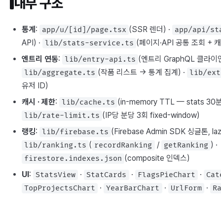
내부 구조
통계
:
(SSR 렌더) ·
app/u/[id]/page.tsx
app/api/st
API) ·
(페이지·API 공통 조회 +
lib/stats-service.ts
엔트리 연동
:
(엔트리 GraphQL 클라이언
lib/entry-api.ts
(작품 리스트 → 통계 집계) ·
lib/aggregate.ts
lib/ext
유저 ID)
캐시 · 제한
:
(in-memory TTL — stats 30
lib/cache.ts
(IP당 분당 3회 fixed-window)
lib/rate-limit.ts
랭킹
:
(Firebase Admin SDK 싱글톤, la
lib/firebase.ts
(
/
) ·
lib/ranking.ts
recordRanking
getRanking
(composite 인덱스)
firestore.indexes.json
UI
:
·
·
·
StatsView
StatCards
FlagsPieChart
Cat
·
·
·
TopProjectsChart
YearBarChart
UrlForm
R