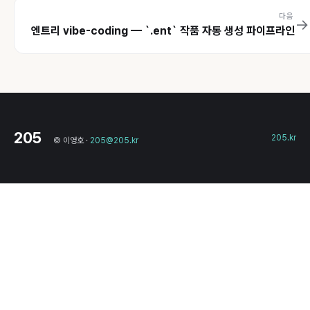
다음
→
엔트리 vibe-coding — `.ent` 작품 자동 생성 파이프라인
205
205.kr
© 이영호 ·
205@205.kr