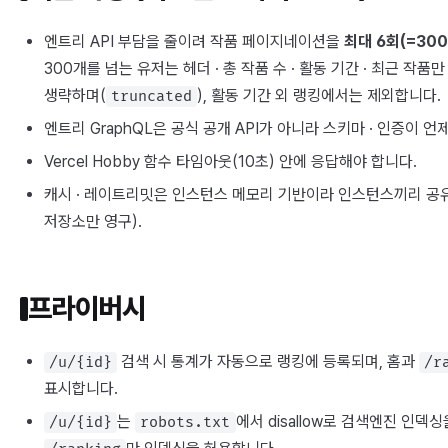
엔트리 API 부담을 줄이려 작품 페이지네이션을
최대 6회(=30
300개를 넘는 유저는 헤더 · 총 작품 수 · 활동 기간 · 최근 작
생략하며(
), 활동 기간 외 랭킹에서는 제외합니다.
truncated
엔트리 GraphQL은 공식 공개 API가 아니라 스키마 · 인증이 언
Vercel Hobby 함수 타임아웃(10초) 안에 응답해야 합니다.
캐시 · 레이트리밋은 인스턴스 메모리 기반이라 인스턴스끼리 공
저장소만 영구).
프라이버시
검색 시 통계가 자동으로 랭킹에 등록되며, 홈과
/u/{id}
/r
표시합니다.
는
에서 disallow로 검색엔진 인덱
/u/{id}
robots.txt