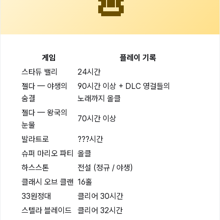
게임
플레이 기록
스타듀 밸리
24시간
젤다 — 야생의
90시간 이상 + DLC 영걸들의
숨결
노래까지 올클
젤다 — 왕국의
70시간 이상
눈물
발라트로
???시간
슈퍼 마리오 파티
올클
하스스톤
전설 (정규 / 야생)
클래시 오브 클랜
16홀
33원정대
클리어 30시간
스텔라 블레이드
클리어 32시간