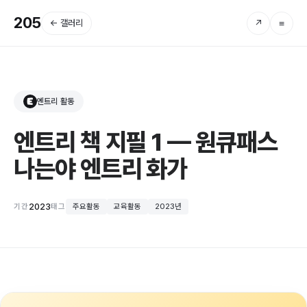
205
← 갤러리
↗
≡
엔트리 활동
E
엔트리 책 지필 1 — 원큐패스
나는야 엔트리 화가
2023
기간
태그
주요활동
교육활동
2023년