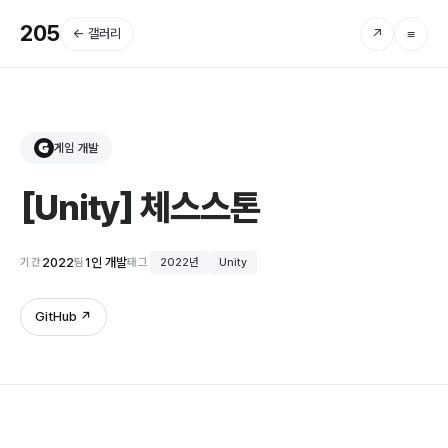
205
← 갤러리
↗
≡
게임 개발
G
[Unity] 체스스톤
2022
1인 개발
기간
팀
태그
2022년
Unity
GitHub ↗