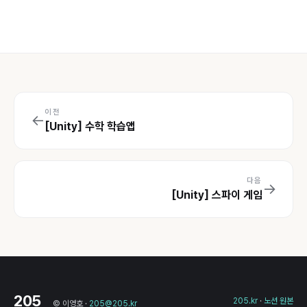
이전
←
[Unity] 수학 학습앱
다음
→
[Unity] 스파이 게임
205
205.kr
·
노션 원본
© 이영호 ·
205@205.kr