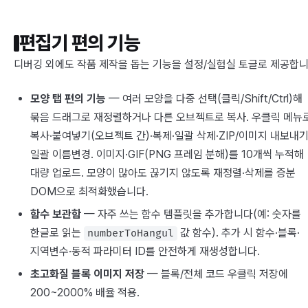
편집기 편의 기능
디버깅 외에도 작품 제작을 돕는 기능을 설정/실험실 토글로 제공합니
모양 탭 편의 기능
— 여러 모양을 다중 선택(클릭/Shift/Ctrl)해
묶음 드래그로 재정렬하거나 다른 오브젝트로 복사. 우클릭 메뉴
복사·붙여넣기(오브젝트 간)·복제·일괄 삭제·ZIP/이미지 내보내기
일괄 이름변경. 이미지·GIF(PNG 프레임 분해)를 10개씩 누적해
대량 업로드. 모양이 많아도 끊기지 않도록 재정렬·삭제를 증분
DOM으로 최적화했습니다.
함수 보관함
— 자주 쓰는 함수 템플릿을 추가합니다(예: 숫자를
한글로 읽는
값 함수). 추가 시 함수·블록·
numberToHangul
지역변수·동적 파라미터 ID를 안전하게 재생성합니다.
초고화질 블록 이미지 저장
— 블록/전체 코드 우클릭 저장에
200~2000% 배율 적용.