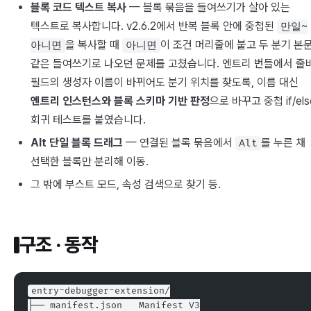
블록 코드 텍스트 복사
— 블록 묶음을 들여쓰기가 살아 있는
텍스트로 복사합니다. v2.6.2에서 반복 블록 안에 중첩된
만일~
을 복사할 때
이 조건 머리줄에 붙고 두 분기 본
아니면
아니면
같은 들여쓰기로 나오던 문제를 고쳤습니다. 엔트리 번들에서 줄
필드의 생성자 이름이 바뀌어도 분기 위치를 찾도록, 이름 대신
엔트리 인스턴스와 블록 스키마 기반 판정
으로 바꾸고 중첩 if/els
회귀 테스트를 붙였습니다.
Alt 단일 블록 드래그
— 연결된 블록 묶음에서
를 누른 채
Alt
선택한 블록만 분리해 이동.
그 밖에 부스트 모드, 속성 검색으로 찾기 등.
구조 · 동작
entry-debugger-extension/
├── manifest.json   Manifest V3